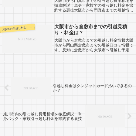
大阪市から門真市までの引っ越し費用相場を
徹底解説！単身・家族での引っ越し料金を節
約する裏技大阪市から門真市までの引越情報
です。門真市から大阪市へ引越し予定がある
人も参考にしましょう。大阪市から門真市ま
では約15km。近距離の引越しですので、...
大阪市から倉敷市までの引越見積
阪市の引越し料金・代金相場・見積り情報
大
り・料金は？
大阪市から倉敷市までの引越し料金情報大阪
市から岡山県倉敷市までの引越口コミ情報で
す。反対に倉敷市から大阪市へ引越し予定の
ある人も参考にしてください。大阪市から倉
敷市までは約200km。倉敷市周りの総社市、
早島町、岡山市南区などは近い引越し料...
引越し料金はクレジットカード払いできるの
か？
旭川市内の引っ越し費用相場を徹底解説！単
身パック・家族引っ越し料金を節約する裏技