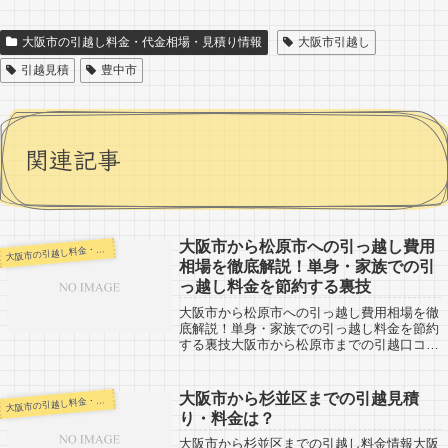
大阪市の引越し料金・代金相場・見積り情報
大阪市引越し
引越見積
豊中市
関連記事
大阪市から松原市への引っ越し費用
阪市の引越し料金・代金相場・見積り情報
大
相場を徹底解説！単身・家族での引
っ越し料金を節約する裏技
大阪市から松原市への引っ越し費用相場を徹
底解説！単身・家族での引っ越し料金を節約
する裏技大阪市から松原市までの引越口コミ
情報。松原市から大阪市への引越しをする人
も参考になると思います。松原市まではすぐ
近くなので引越し代金も安い会社が多いと
大阪市から杉並区までの引越見積
阪市の引越し料金・代金相場・見積り情報
大
思...
り・料金は？
大阪市から杉並区までの引越し料金情報大阪