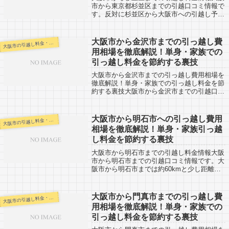
市から東京都杉並区までの引越口コミ情報で
す。反対に杉並区から大阪市への引越し予定
がある人も参考にしましょう。大阪市から杉
並区までは約500km。杉並区周りの三鷹市や
中野区、世田谷区、西東京市なども近い...
大阪市から金沢市までの引っ越し費
阪市の引越し料金・代金相場・見積り情報
大
用相場を徹底解説！単身・家族での
引っ越し料金を節約する裏技
大阪市から金沢市までの引っ越し費用相場を
徹底解説！単身・家族での引っ越し料金を節
約する裏技大阪市から金沢市までの引越口コ
ミ情報です。反対に金沢市から大阪市へ引越
し予定のある人も参考にしてください。金沢
市までは約300km。野々市市（ののいち...
大阪市から明石市への引っ越し費用
阪市の引越し料金・代金相場・見積り情報
大
相場を徹底解説！単身・家族引っ越
し料金を節約する裏技
大阪市から明石市までの引越し料金情報大阪
市から明石市までの引越口コミ情報です。大
阪市から明石市までは約60kmと少し距離が
あります。当日中には十分引越し可能な範囲
でしょう。なるべく多くの引越し会社さんか
ら見積りをもらうのをオススメします。１...
大阪市から門真市までの引っ越し費
阪市の引越し料金・代金相場・見積り情報
大
用相場を徹底解説！単身・家族での
引っ越し料金を節約する裏技