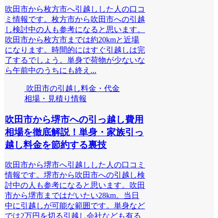
吹田市から枚方市へ引越しした人の口コ
ミ情報です。枚方市から吹田市への引越
し検討中の人も参考になると思います。
吹田市から枚方市までは約20kmと近場
になります。時間的にはすぐ引越しは完
了するでしょう。単身で荷物が少ないな
ら午前中のうちにも終え...
吹田市の引越し料金・代金
相場・見積り情報
吹田市から堺市への引っ越し費用
相場を徹底解説！単身・家族引っ
越し料金を節約する裏技
吹田市から堺市へ引越しした人の口コミ
情報です。堺市から吹田市への引越し検
討中の人も参考になると思います。吹田
市から堺市まではだいたい28km。当日
中に引越しが可能な範囲です。単身など
では2万円を切る引越し会社なども有る