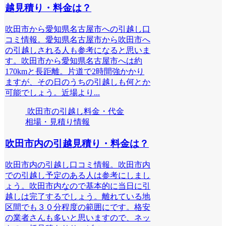
越見積り・料金は？
吹田市から愛知県名古屋市への引越し口
コミ情報。愛知県名古屋市から吹田市へ
の引越しされる人も参考になると思いま
す。吹田市から愛知県名古屋市へは約
170kmと長距離。片道で2時間強かかり
ますが、その日のうちの引越しも何とか
可能でしょう。近場より...
吹田市の引越し料金・代金
相場・見積り情報
吹田市内の引越見積り・料金は？
吹田市内の引越し口コミ情報。吹田市内
での引越し予定のある人は参考にしまし
ょう。吹田市内なので基本的に当日に引
越しは完了するでしょう。離れている地
区間でも３０分程度の範囲にです。格安
の業者さんも多いと思いますので、ネッ