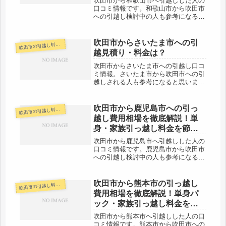
吹田市から和歌山市へ引越しした人の
口コミ情報です。和歌山市から吹田市
への引越し検討中の人も参考になると
思います。吹田市から和歌山市までは
約100kmと長距離になります。引越し
代金も高くなりがちなので、早めに複
吹田市からさいたま市への引
田市の引越し料金・代金相場・見積り情報
吹
数社に見積りをもらいましょう。引...
越見積り・料金は？
吹田市からさいたま市への引越し口コ
ミ情報。さいたま市から吹田市への引
越しされる人も参考になると思いま
す。吹田市からさいたま市へは約
530kmと長距離。距離が長くなればそ
の分引越し代金も高くなります。3月
吹田市から鹿児島市への引っ
田市の引越し料金・代金相場・見積り情報
吹
～4月の引越しはさらに通常期の倍く
越し費用相場を徹底解説！単
らい...
身・家族引っ越し料金を節約
する裏技
吹田市から鹿児島市へ引越しした人の
口コミ情報です。鹿児島市から吹田市
への引越し検討中の人も参考になると
思います。吹田市から鹿児島市までは
約870kmとかなりの長距離になりま
す。引越し代金も必然的に運賃の関係
吹田市から熊本市の引っ越し
田市の引越し料金・代金相場・見積り情報
吹
で高くなります。荷物を預けてから
費用相場を徹底解説！単身パ
の...
ック・家族引っ越し料金を節
約する裏技
吹田市から熊本市へ引越しした人の口
コミ情報です。熊本市から吹田市への