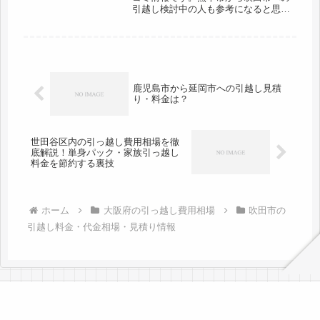
引越し検討中の人も参考になると思い
ます。吹田市から熊本市までは約
710kmと長距離になります。引越し料
金も高くなりますが、日数がかかるの
もネックになってきます。最低でも中
２...
鹿児島市から延岡市への引越し見積
り・料金は？
世田谷区内の引っ越し費用相場を徹
底解説！単身パック・家族引っ越し
料金を節約する裏技
ホーム
大阪府の引っ越し費用相場
吹田市の
引越し料金・代金相場・見積り情報