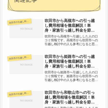
吹田市から高槻市への引っ越
田市の引越し料金・代金相場・見積り情報
吹
し費用相場を徹底解説！単
身・家族引っ越し料金を節約
する裏技
吹田市から高槻市へ引越しした人の口
コミ情報です。高槻市から吹田市への
引越し検討中の人も参考になると思い
ます。吹田市から高槻市までなのです
ぐ引越しは終わります。単身なら午前
中で完了するケースも多いです。代金
吹田市から姫路市への引っ越
田市の引越し料金・代金相場・見積り情報
吹
も格安でいける業者さんも多いと思い
し費用相場を徹底解説！単
ま...
身・家族引っ越し料金を節約
する裏技
吹田市から姫路市へ引越しした人の口
コミ情報です。姫路市から吹田市への
引越し検討中の人も参考になると思い
ます。吹田市から姫路市までは約
90kmと長距離の引越しになります。
（市役所間）車で約１時間半から２時
吹田市から和歌山市への引っ
田市の引越し料金・代金相場・見積り情報
吹
間程度の範囲ですので、その日のうち
越し費用相場を徹底解説！単
の引...
身・家族引っ越し料金を節約
する裏技