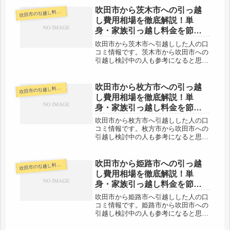
離の引越しですので料金も安くなりや
すいです。ただし、3月4月の引越しは
吹田市から茨木市への引っ越
田市の引越し料金・代金相場・見積り情報
吹
かなり高い料金になりますので、油...
し費用相場を徹底解説！単
身・家族引っ越し料金を節約
する裏技
吹田市から茨木市へ引越しした人の口
コミ情報です。茨木市から吹田市への
引越し検討中の人も参考になると思い
ます。吹田市から茨木市までの引越し
なので、当日中に終えるパターンがほ
とんど。近場ということで引越し代金
吹田市から枚方市への引っ越
田市の引越し料金・代金相場・見積り情報
吹
も格安の業者さんが多いでしょう。一
し費用相場を徹底解説！単
つ...
身・家族引っ越し料金を節約
する裏技
吹田市から枚方市へ引越しした人の口
コミ情報です。枚方市から吹田市への
引越し検討中の人も参考になると思い
ます。吹田市から枚方市までは約
20kmと近場になります。時間的には
すぐ引越しは完了するでしょう。単身
吹田市から姫路市への引っ越
田市の引越し料金・代金相場・見積り情報
吹
で荷物が少ないなら午前中のうちにも
し費用相場を徹底解説！単
終え...
身・家族引っ越し料金を節約
する裏技
吹田市から姫路市へ引越しした人の口
コミ情報です。姫路市から吹田市への
引越し検討中の人も参考になると思い
ます。吹田市から姫路市までは約
90kmと長距離の引越しになります。