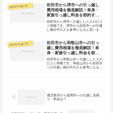
（市役所間）車で約１時間半から２時
吹田市から堺市への引っ越し
田市の引越し料金・代金相場・見積り情報
吹
間程度の範囲ですので、その日のうち
費用相場を徹底解説！単身・
の引...
家族引っ越し料金を節約する
裏技
吹田市から堺市へ引越しした人の口コ
ミ情報です。堺市から吹田市への引越
し検討中の人も参考になると思いま
す。吹田市から堺市まではだいたい
28km。当日中に引越しが可能な範囲
です。単身などでは2万円を切る引越
吹田市から和歌山市への引っ
田市の引越し料金・代金相場・見積り情報
吹
し会社なども有ると思います。もちろ
越し費用相場を徹底解説！単
ん引...
身・家族引っ越し料金を節約
する裏技
吹田市から和歌山市へ引越しした人の
口コミ情報です。和歌山市から吹田市
への引越し検討中の人も参考になると
思います。吹田市から和歌山市までは
約100kmと長距離になります。引越し
代金も高くなりがちなので、早めに複
数社に見積りをもらいましょう。引...
鹿児島市から延岡市への引越し見積
り・料金は？