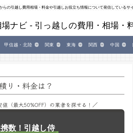
からの引越し費用相場・料金や引越しお役立ち情報について発信しているサ
甲信越・北陸
関東
東海
関西
中国
積り・料金は？
安値（最大50%OFF）の業者を探せる！／
1提携数！引越し侍