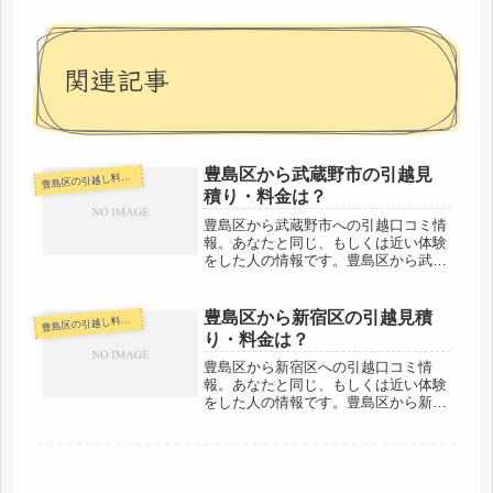
関連記事
豊島区から武蔵野市の引越見
島区の引越し料金・代金相場・見積り情報
豊
積り・料金は？
豊島区から武蔵野市への引越口コミ情
報。あなたと同じ、もしくは近い体験
をした人の情報です。豊島区から武蔵
野市へはすぐ近く。当日中の引越しが
基本になります。料金も近場なので安
くなりやすいです。ただし、2月3月4
豊島区から新宿区の引越見積
島区の引越し料金・代金相場・見積り情報
豊
月の間は引越し繁忙期になりますの
り・料金は？
で...
豊島区から新宿区への引越口コミ情
報。あなたと同じ、もしくは近い体験
をした人の情報です。豊島区から新宿
区へはすぐ近く。引越し業者さんには
なるべく多く見積もり依頼をしましょ
う。近距離で激安業者さんとかいるか
もしれません。「自分の引越し代金を
早く...