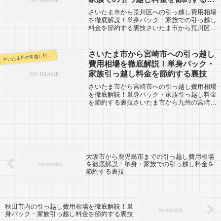
技
さいたま市から荒川区への引っ越し費用相場
を徹底解説！単身パック・家族での引っ越し
料金を節約する裏技さいたま市から荒川区ま
での引越し経験のある人の口コミ。荒川区か
らさいたま市まで引越し予定のある人も参考
に。「自分の引越し代金を早く知りた
さいたま市から宮崎市への引っ越し
いたま市の引越し料金・代金相場・見積り情報
さ
い！！...
費用相場を徹底解説！単身パック・
家族引っ越し料金を節約する裏技
さいたま市から宮崎市への引っ越し費用相場
を徹底解説！単身パック・家族引っ越し料金
を節約する裏技さいたま市から九州の宮崎市
への引越口コミ情報です。反対に、宮崎市か
らさいたま市へ引越予定のある方も参考にし
てみてください。さいたま市から九州の宮
崎...
大阪市から鹿児島市までの引っ越し費用相場
を徹底解説！単身・家族での引っ越し料金を
節約する裏技
秋田市内の引っ越し費用相場を徹底解説！単
身パック・家族引っ越し料金を節約する裏技