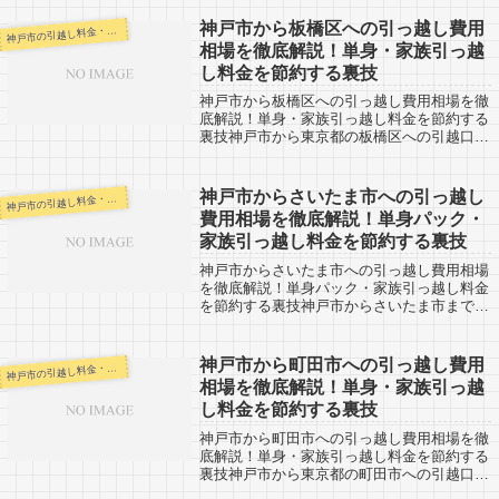
越し予定がある人も参考になると思います。
神戸市から高槻市までは約50km。少し離...
神戸市から板橋区への引っ越し費用
戸市の引越し料金・代金相場・見積り情報
神
相場を徹底解説！単身・家族引っ越
し料金を節約する裏技
神戸市から板橋区への引っ越し費用相場を徹
底解説！単身・家族引っ越し料金を節約する
裏技神戸市から東京都の板橋区への引越口コ
ミ情報です。反対に東京都内から神戸市へ引
越しされる方も参考にしてください。板橋区
は東京23区の中でも北側に位置しています...
神戸市からさいたま市への引っ越し
戸市の引越し料金・代金相場・見積り情報
神
費用相場を徹底解説！単身パック・
家族引っ越し料金を節約する裏技
神戸市からさいたま市への引っ越し費用相場
を徹底解説！単身パック・家族引っ越し料金
を節約する裏技神戸市からさいたま市までの
引越口コミ情報です。さいたま市から神戸市
への引越し予定のある人も参考に。さいたま
市までは約550km。長距離の引越しにな...
神戸市から町田市への引っ越し費用
戸市の引越し料金・代金相場・見積り情報
神
相場を徹底解説！単身・家族引っ越
し料金を節約する裏技
神戸市から町田市への引っ越し費用相場を徹
底解説！単身・家族引っ越し料金を節約する
裏技神戸市から東京都の町田市への引越口コ
ミ情報です。町田市から神戸市へ引越し予定